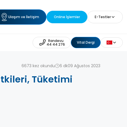
Ulaşım ve İletişim
Online İşlemler
E-Testler
Randevu
Vital Dergi
44 44 276
6673 kez okundu
6 dk
09 Ağustos 2023
tkileri, Tüketimi