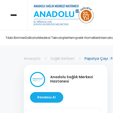
Tıbbi Birimler
Doktorlar
Medikal Teknolojiler
Hemşirelik Hizmetleri
Internati
Anasayfa
Sağlık Rehberi
Papatya Çayı : Fa
Anadolu Sağlık Merkezi
Hastanesi
Randevu Al