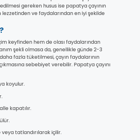
kat edilmesi gereken husus ise papatya çayının
lezzetinden ve faydalarından en iyi şekilde
?
çim keyfinden hem de olası faydalarından
lanım şekli olmasa da, genellikle günde 2-3
 daha fazla tüketilmesi, çayın faydalarının
çıkmasına sebebiyet verebilir. Papatya çayını
tya koyulur.
r.
lle kapatılır.
ülür.
eya tatlandırılarak içilir.