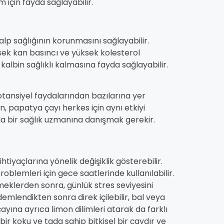
m için fayda sağlayabilir.
p sağlığının korunmasını sağlayabilir.
üksek kan basıncı ve yüksek kolesterol
 kalbin sağlıklı kalmasına fayda sağlayabilir.
otansiyel faydalarından bazılarına yer
n, papatya çayı herkes için aynı etkiyi
da bir sağlık uzmanına danışmak gerekir.
htiyaçlarına yönelik değişiklik gösterebilir.
blemleri için gece saatlerinde kullanılabilir.
emeklerden sonra, günlük stres seviyesini
demlendikten sonra direk içilebilir, bal veya
çayına ayrıca limon dilimleri atarak da farklı
bir koku ve tada sahip bitkisel bir çaydır ve