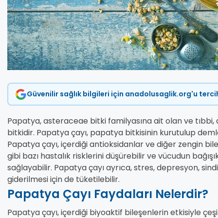
Güvenilir sağlık bilgileri için anadolusaglik.org'u terc
Papatya, asteraceae bitki familyasına ait olan ve tıbbi, 
bitkidir. Papatya çayı, papatya bitkisinin kurutulup deml
Papatya çayı, içerdiği antioksidanlar ve diğer zengin bil
gibi bazı hastalık risklerini düşürebilir ve vücudun bağışı
sağlayabilir. Papatya çayı ayrıca, stres, depresyon, sind
giderilmesi için de tüketilebilir.
Papatya Çayı Faydaları Nelerdir?
Papatya çayı, içerdiği biyoaktif bileşenlerin etkisiyle çeş