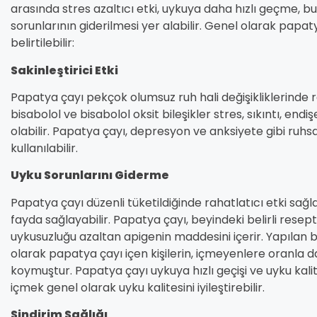
arasında stres azaltıcı etki, uykuya daha hızlı geçme, bul
sorunlarının giderilmesi yer alabilir. Genel olarak papat
belirtilebilir:
Sakinleştirici Etki
Papatya çayı pekçok olumsuz ruh hali değişikliklerinde r
bisabolol ve bisabolol oksit bileşikler stres, sıkıntı, end
olabilir. Papatya çayı, depresyon ve anksiyete gibi ruhsa
kullanılabilir.
Uyku Sorunlarını Giderme
Papatya çayı düzenli tüketildiğinde rahatlatıcı etki sağ
fayda sağlayabilir. Papatya çayı, beyindeki belirli resept
uykusuzluğu azaltan apigenin maddesini içerir. Yapılan 
olarak papatya çayı içen kişilerin, içmeyenlere oranla da
koymuştur. Papatya çayı uykuya hızlı geçişi ve uyku kalit
içmek genel olarak uyku kalitesini iyileştirebilir.
Sindirim Sağlığı