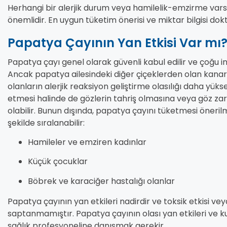
Herhangi bir alerjik durum veya hamilelik-emzirme va
önemlidir. En uygun tüketim önerisi ve miktar bilgisi dokt
Papatya Çayının Yan Etkisi Var mı
Papatya çayı genel olarak güvenli kabul edilir ve çoğu i
Ancak papatya ailesindeki diğer çiçeklerden olan kanarya
olanların alerjik reaksiyon geliştirme olasılığı daha yük
etmesi halinde de gözlerin tahriş olmasına veya göz zar
olabilir. Bunun dışında, papatya çayını tüketmesi öneril
şekilde sıralanabilir:
Hamileler ve emziren kadınlar
Küçük çocuklar
Böbrek ve karaciğer hastalığı olanlar
Papatya çayının yan etkileri nadirdir ve toksik etkisi ve
saptanmamıştır. Papatya çayının olası yan etkileri ve k
sağlık profesyoneline danışmak gerekir.