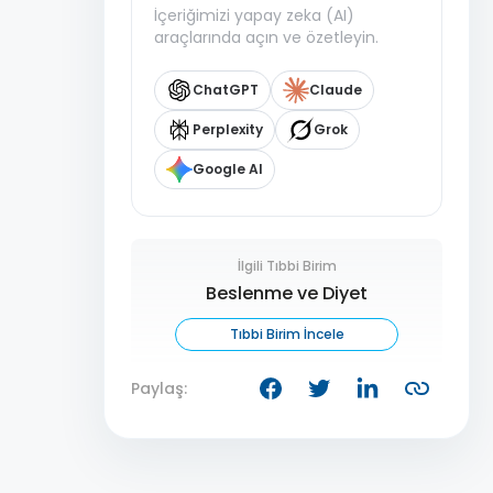
İçeriğimizi yapay zeka (AI)
araçlarında açın ve özetleyin.
ChatGPT
Claude
Perplexity
Grok
Google AI
İlgili Tıbbi Birim
Beslenme ve Diyet
Tıbbi Birim İncele
Paylaş: