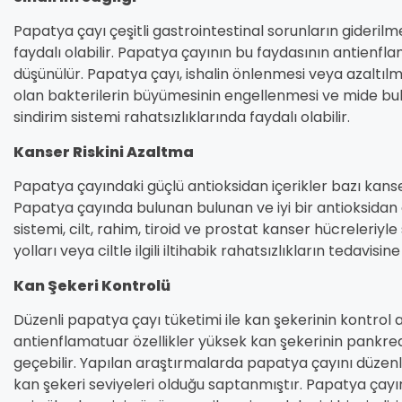
Papatya çayı çeşitli gastrointestinal sorunların giderilme
faydalı olabilir. Papatya çayının bu faydasının antienfl
düşünülür. Papatya çayı, ishalin önlenmesi veya azaltılm
olan bakterilerin büyümesinin engellenmesi ve mide bula
sindirim sistemi rahatsızlıklarında faydalı olabilir.
Kanser Riskini Azaltma
Papatya çayındaki güçlü antioksidan içerikler bazı kanser t
Papatya çayında bulunan bulunan ve iyi bir antioksidan 
sistemi, cilt, rahim, tiroid ve prostat kanser hücreleriyl
yolları veya ciltle ilgili iltihabik rahatsızlıkların tedavisi
Kan Şekeri Kontrolü
Düzenli papatya çayı tüketimi ile kan şekerinin kontrol al
antienflamatuar özellikler yüksek kan şekerinin pankr
geçebilir. Yapılan araştırmalarda papatya çayını düzenli
kan şekeri seviyeleri olduğu saptanmıştır. Papatya çay