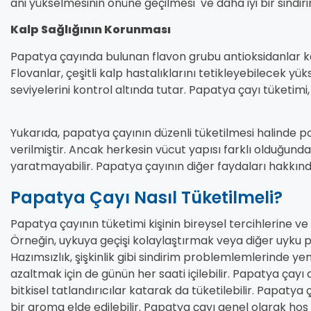
ani yükselmesinin önüne geçilmesi ve daha iyi bir sindiri
Kalp Sağlığının Korunması
Papatya çayında bulunan flavon grubu antioksidanlar kal
Flovanlar, çeşitli kalp hastalıklarını tetikleyebilecek y
seviyelerini kontrol altında tutar. Papatya çayı tüketimi,
Yukarıda, papatya çayının düzenli tüketilmesi halinde p
verilmiştir. Ancak herkesin vücut yapısı farklı olduğunda
yaratmayabilir. Papatya çayının diğer faydaları hakkın
Papatya Çayı Nasıl Tüketilmeli?
Papatya çayının tüketimi kişinin bireysel tercihlerine ve i
Örneğin, uykuya geçişi kolaylaştırmak veya diğer uyku pro
Hazımsızlık, şişkinlik gibi sindirim problemlemlerinde y
azaltmak için de günün her saati içilebilir. Papatya çayı 
bitkisel tatlandırıcılar katarak da tüketilebilir. Papatya 
bir aroma elde edilebilir. Papatya çayı genel olarak hoş 