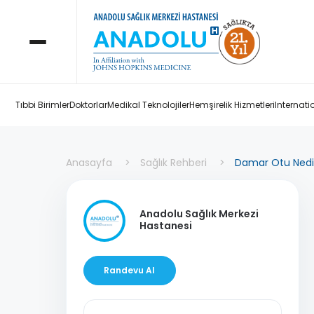
Tıbbi Birimler
Doktorlar
Medikal Teknolojiler
Hemşirelik Hizmetleri
Internati
Anasayfa
Sağlık Rehberi
Damar Otu Nedir
Anadolu Sağlık Merkezi
Hastanesi
Randevu Al