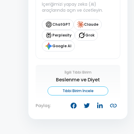
İçeriğimizi yapay zeka (AI)
araçlarında açın ve özetleyin.
ChatGPT
Claude
Perplexity
Grok
Google AI
İlgili Tıbbi Birim
Beslenme ve Diyet
Tıbbi Birim İncele
Paylaş: