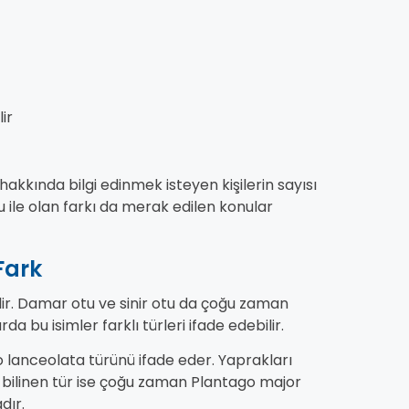
ir
akkında bilgi edinmek isteyen kişilerin sayısı
tu ile olan farkı da merak edilen konular
Fark
bilir. Damar otu ve sinir otu da çoğu zaman
da bu isimler farklı türleri ifade edebilir.
go lanceolata türünü ifade eder. Yaprakları
 bilinen tür ise çoğu zaman Plantago major
dır.