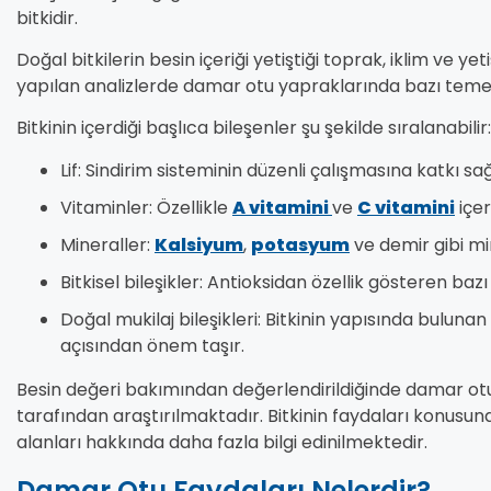
bitkidir.
Doğal bitkilerin besin içeriği yetiştiği toprak, iklim ve ye
yapılan analizlerde damar otu yapraklarında bazı teme
Bitkinin içerdiği başlıca bileşenler şu şekilde sıralanabilir:
Lif: Sindirim sisteminin düzenli çalışmasına katkı sağl
Vitaminler: Özellikle
A vitamini
ve
C vitamini
içer
Mineraller:
Kalsiyum
,
potasyum
ve demir gibi min
Bitkisel bileşikler: Antioksidan özellik gösteren bazı 
Doğal mukilaj bileşikleri: Bitkinin yapısında buluna
açısından önem taşır.
Besin değeri bakımından değerlendirildiğinde damar otu,
tarafından araştırılmaktadır. Bitkinin faydaları konusun
alanları hakkında daha fazla bilgi edinilmektedir.
Damar Otu Faydaları Nelerdir?