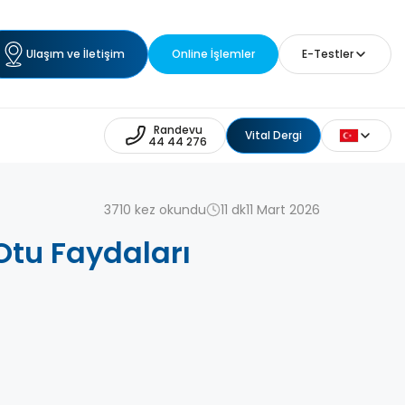
Ulaşım ve İletişim
Online İşlemler
E-Testler
Randevu
Vital Dergi
44 44 276
3710 kez okundu
11 dk
11 Mart 2026
tu Faydaları